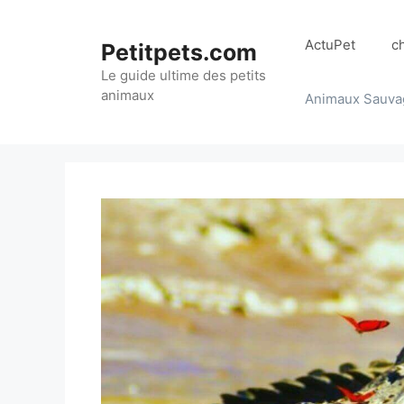
Aller
au
ActuPet
c
Petitpets.com
contenu
Le guide ultime des petits
animaux
Animaux Sauva