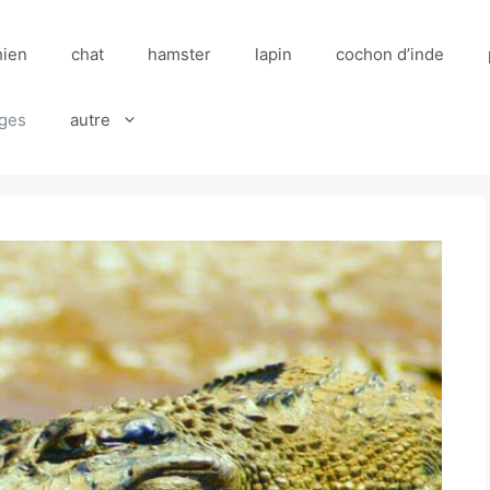
hien
chat
hamster
lapin
cochon d’inde
ges
autre