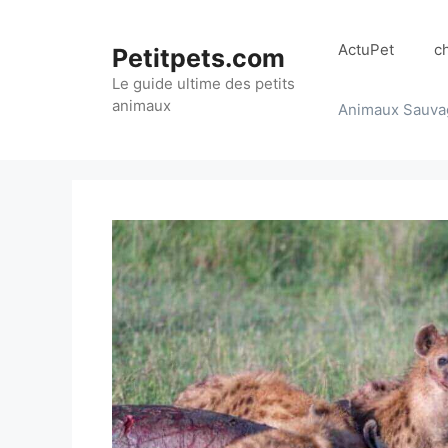
Aller
au
ActuPet
c
Petitpets.com
contenu
Le guide ultime des petits
animaux
Animaux Sauva