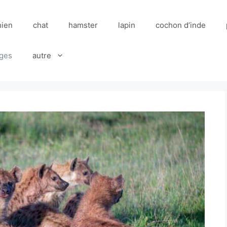
hien
chat
hamster
lapin
cochon d’inde
ges
autre