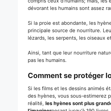
compris ceux d’humains; mais, les
dévorant les humains sont assez ra
Si la proie est abondante, les hyè
principale source de nourriture. Leu
lézards, les serpents, les oiseaux 
Ainsi, tant que leur nourriture natu
pas les humains.
Comment se protéger lo
Si les films et les dessins animés é
des hyènes, vous sous-estimerez pro
réalité,
les hyènes sont plus grand
l’imaginer
pesant jusqu’à 190 livres.