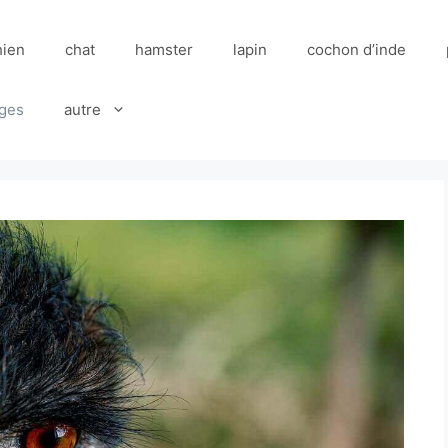
hien
chat
hamster
lapin
cochon d’inde
ges
autre