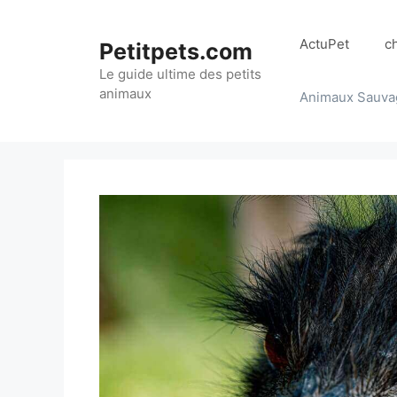
Aller
au
ActuPet
c
Petitpets.com
contenu
Le guide ultime des petits
animaux
Animaux Sauva