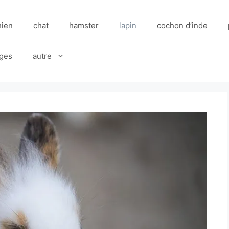
hien
chat
hamster
lapin
cochon d’inde
ges
autre