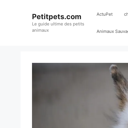
Aller
au
ActuPet
c
Petitpets.com
contenu
Le guide ultime des petits
animaux
Animaux Sauva