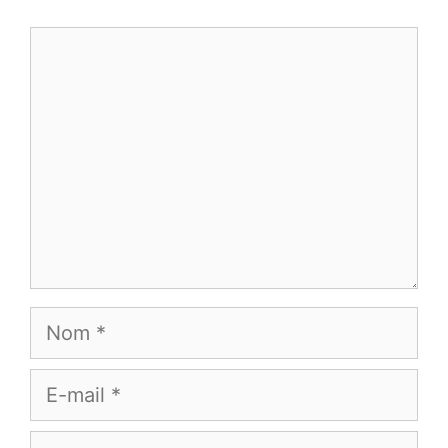
Commentaire
Nom
E-
mail
Site