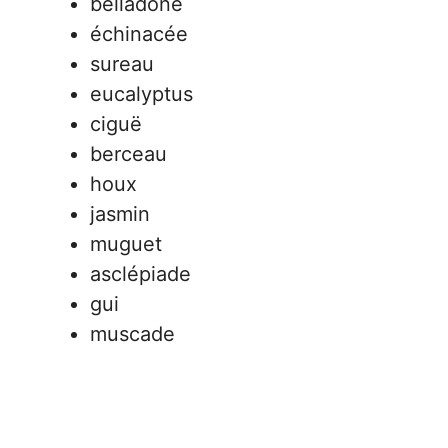
belladone
échinacée
sureau
eucalyptus
ciguë
berceau
houx
jasmin
muguet
asclépiade
gui
muscade