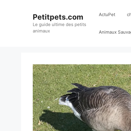
Aller
au
ActuPet
c
Petitpets.com
contenu
Le guide ultime des petits
animaux
Animaux Sauva