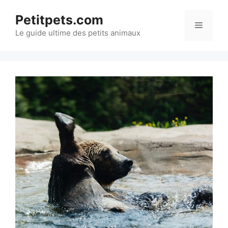
Aller
Petitpets.com
au
Menu
Le guide ultime des petits animaux
contenu