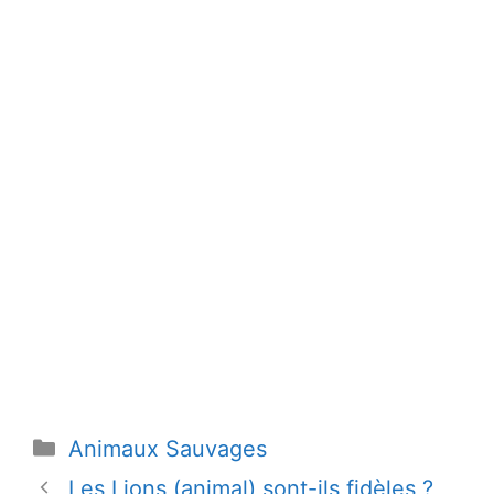
Catégories
Animaux Sauvages
Les Lions (animal) sont-ils fidèles ?